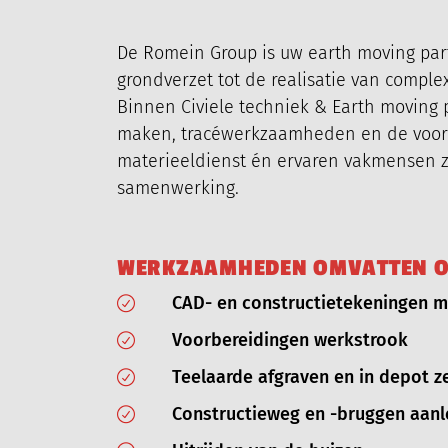
De Romein Group is uw earth moving partn
grondverzet tot de realisatie van complex
Binnen Civiele techniek & Earth moving
maken, tracéwerkzaamheden en de voorber
materieeldienst én ervaren vakmensen zij
samenwerking.
W
E
R
K
Z
A
A
M
H
E
D
E
N
O
M
V
A
T
T
E
N
CAD- en constructietekeningen 
Voorbereidingen werkstrook
Teelaarde afgraven en in depot z
Constructieweg en -bruggen aan