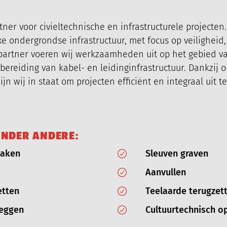
er voor civieltechnische en infrastructurele projecten.
e ondergrondse infrastructuur, met focus op veiligheid,
 partner voeren wij werkzaamheden uit op het gebied v
eiding van kabel- en leidinginfrastructuur. Dankzij 
n wij in staat om projecten efficiënt en integraal uit 
O
N
D
E
R
A
N
D
E
R
E
:
maken
Sleuven graven
Aanvullen
etten
Teelaarde terugzet
leggen
Cultuurtechnisch o