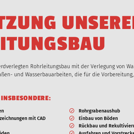
T
Z
U
N
G
U
N
S
E
R
E
I
T
U
N
G
S
B
A
U
 erdverlegten Rohrleitungsbau mit der Verlegung von Was
traßen- und Wasserbauarbeiten, die für die Vorbereitung
 INSBESONDERE:
en
Rohrgrabenaushub
szeichnungen mit CAD
Einbau von Böden
Rückbau und Rekultivier
öden
Ausfahren und Vorstreck