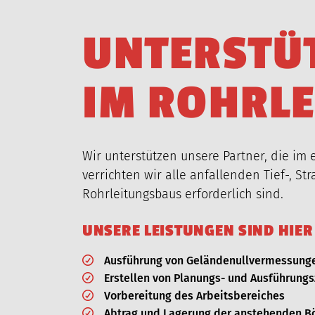
U
N
T
E
R
S
T
Ü
I
M
R
O
H
R
L
E
Wir unterstützen unsere Partner, die im
verrichten wir alle anfallenden Tief-, S
Rohrleitungsbaus erforderlich sind.
UNSERE LEISTUNGEN SIND HIER
Ausführung von Geländenullvermessung
Erstellen von Planungs- und Ausführung
Vorbereitung des Arbeitsbereiches
Abtrag und Lagerung der anstehenden B