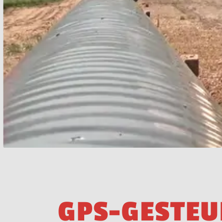
G
P
S
-
G
E
S
T
E
U