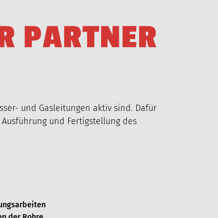
R
P
A
R
T
N
E
R
ser- und Gasleitungen aktiv sind. Dafür
, Ausführung und Fertigstellung des
ungsarbeiten
en der Rohre