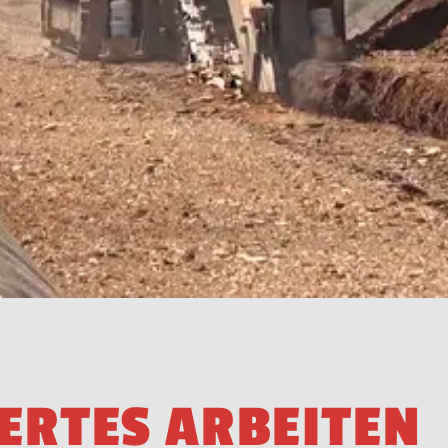
E
R
T
E
S
A
R
B
E
I
T
E
N