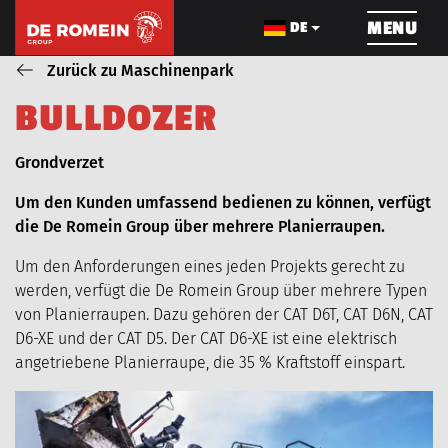
ÜBERSPRINGEN
MENU
DE
Zurück zu Maschinenpark
B
U
L
L
D
O
Z
E
R
ROHRLEITUNGSBAU
KABELBAU
INFRA
Blog_field_Dienst
Grondverzet
Um den Kunden umfassend bedienen zu können, verfügt
die De Romein Group über mehrere Planierraupen.
Um den Anforderungen eines jeden Projekts gerecht zu
werden, verfügt die De Romein Group über mehrere Typen
ÜBER UNS
PROJEKTE
von Planierraupen. Dazu gehören der CAT D6T, CAT D6N, CAT
D6-XE und der CAT D5. Der CAT D6-XE ist eine elektrisch
angetriebene Planierraupe, die 35 % Kraftstoff einspart.
MASCHINENPARK
KARRIERE
AKTUELLES
VIDEOS