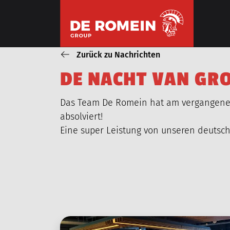
ÜBERSPRINGEN
Zurück zu Nachrichten
D
E
N
A
C
H
T
V
A
N
G
R
ONZE WERKZAAMHEDEN
Das Team De Romein hat am vergangene
ROHRLEITUNGSBAU
absolviert!
Eine super Leistung von unseren deutsc