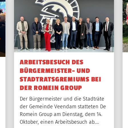
ASCHINENPARK
KARRIERE
AKTUELLES
ARBEITSBESUCH DES
BÜRGERMEISTER- UND
STADTRATSGREMIUMS BEI
DER ROMEIN GROUP
Der Bürgermeister und die Stadträte
der Gemeinde Veendam statteten De
Romein Group am Dienstag, dem 14.
Oktober, einen Arbeitsbesuch ab.…