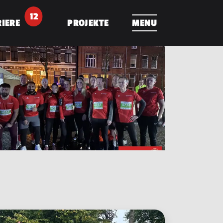
12
IERE
PROJEKTE
MENU
INFRASTR
album
springen