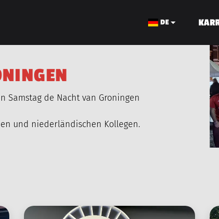
KARR
DE
O
N
I
N
G
E
N
n Samstag de Nacht van Groningen
KABELBAU
hen und niederländischen Kollegen.
Foto
über