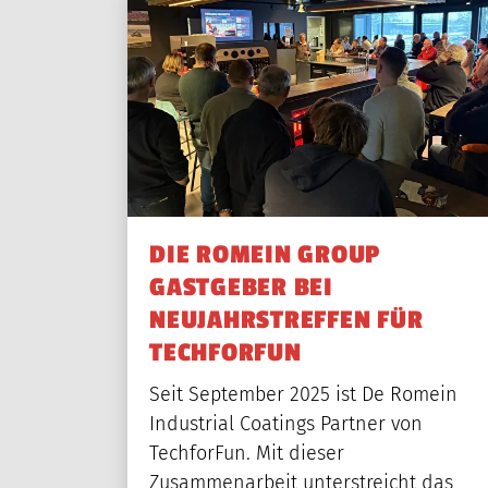
ÜBER UNS
PROJEKTE
M
DIE ROMEIN GROUP
GASTGEBER BEI
NEUJAHRSTREFFEN FÜR
TECHFORFUN
Seit September 2025 ist De Romein
Industrial Coatings Partner von
TechforFun. Mit dieser
Zusammenarbeit unterstreicht das