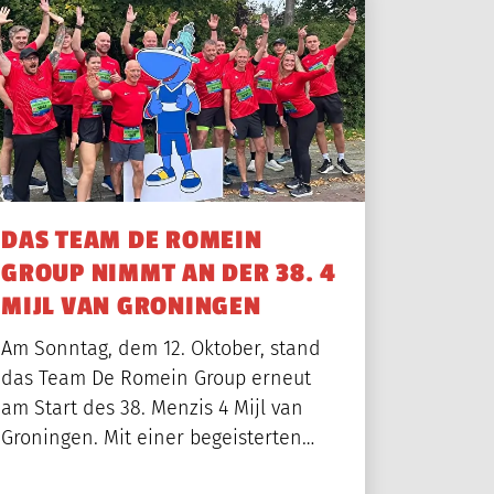
VIDEOS
MERCHANDISE
KONTAKT
DAS TEAM DE ROMEIN
GROUP NIMMT AN DER 38. 4
MIJL VAN GRONINGEN
Am Sonntag, dem 12. Oktober, stand
das Team De Romein Group erneut
am Start des 38. Menzis 4 Mijl van
Groningen. Mit einer begeisterten…