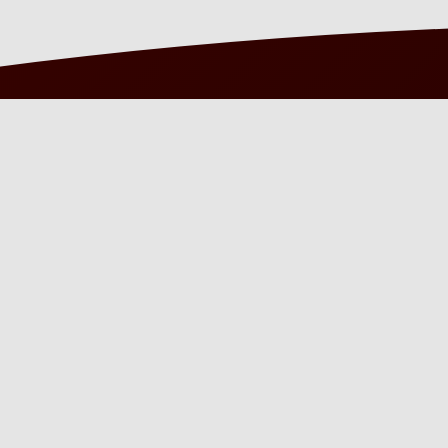
KONTAKT DE
ROMEIN?
De Romein Group (Nederland):
+31(0)598 635900
De Romein GmbH (Duitsland):
+49(0)3222 109 4908
info@deromein.com