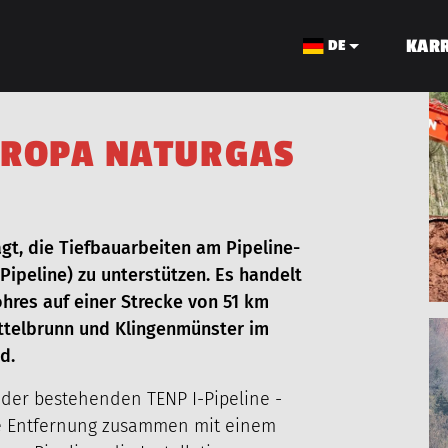
KARR
DE
R
O
P
A
N
A
T
U
R
G
A
S
KABELBAU
gt, die Tiefbauarbeiten am Pipeline-
Pipeline) zu unterstützen. Es handelt
res auf einer Strecke von 51 km
ittelbrunn und Klingenmünster im
Foto
d.
über
 der bestehenden TENP I-Pipeline -
ie Entfernung zusammen mit einem