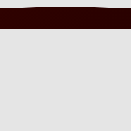
UNSERE
SPEZIALISIERUNGEN
Rohrleitungsbau
Nearshore
Kabelbau
Industrial Coatings (R
Infrastrukturbau
Wasserbau
Bohrtechnik
Nearshore
MEHR VON DE ROMEIN