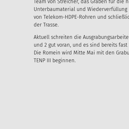
Team von Streicher, das Graben für die ne
Unterbaumaterial und Wiederverfüllung mi
von Telekom-HDPE-Rohren und schließlic
der Trasse.
Aktuell schreiten die Ausgrabungsarbeit
ÜBER UNS
PROJEKTE
M
und 2 gut voran, und es sind bereits fas
Die Romein wird Mitte Mai mit den Grabu
TENP III beginnen.