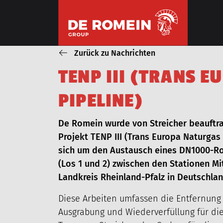
ÜBERSPRINGEN
Zurück zu Nachrichten
T
E
N
P
I
I
I
(
T
R
A
N
S
E
U
ONZE WERKZAAMHEDEN
P
I
P
E
L
I
N
E
)
ROHRLEITUNGSBAU
De Romein wurde von Streicher beauftra
Projekt TENP III (Trans Europa Naturgas 
sich um den Austausch eines DN1000-Roh
(Los 1 und 2) zwischen den Stationen M
Landkreis Rheinland-Pfalz in Deutschlan
Diese Arbeiten umfassen die Entfernung
Ausgrabung und Wiederverfüllung für d