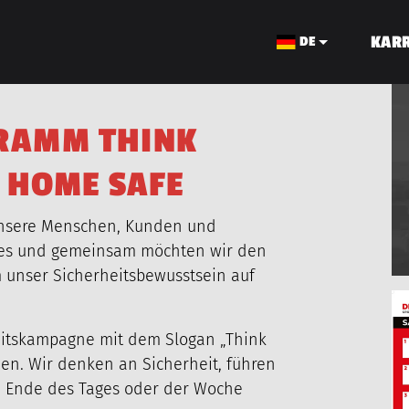
KARR
DE
R
A
M
M
T
H
I
N
K
H
O
M
E
S
A
F
E
KABELBAU
 unsere Menschen, Kunden und
ies und gemeinsam möchten wir den
 unser Sicherheitsbewusstsein auf
Foto
über
eitskampagne mit dem Slogan „Think
en. Wir denken an Sicherheit, führen
am Ende des Tages oder der Woche