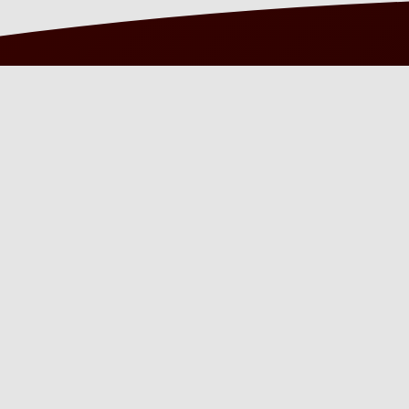
KONTAKT DE
ROMEIN?
De Romein Group (Nederland):
+31(0)598 635900
De Romein GmbH (Duitsland):
+49(0)3222 109 4908
info@deromein.com