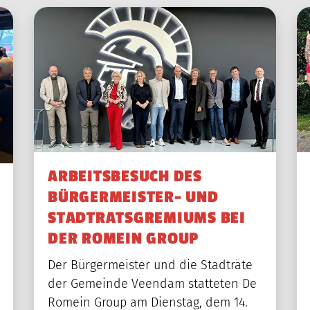
ARBEITSBESUCH DES
BÜRGERMEISTER- UND
STADTRATSGREMIUMS BEI
DER ROMEIN GROUP
Der Bürgermeister und die Stadträte
der Gemeinde Veendam statteten De
Romein Group am Dienstag, dem 14.