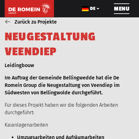
ÜBERSPRINGEN
MENU
DE
Zurück zu Projekte
N
E
U
G
E
S
T
A
L
T
U
N
G
ROHRLEITUNGSBAU
KABELBAU
INFRA
V
E
E
N
D
I
E
P
Blog_field_Dienst
Leidingbouw
Im Auftrag der Gemeinde Bellingwedde hat die De
Romein Group die Neugestaltung von Veendiep im
ÜBER UNS
PROJEKTE
Südwesten von Bellingwolde durchgeführt.
Für dieses Projekt haben wir die folgenden Arbeiten
durchgeführt:
MASCHINENPARK
KARRIERE
Kaianlagenarbeiten
AKTUELLES
VIDEOS
Umzugsarbeiten und Aufräumarbeiten