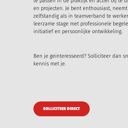
te passen in de praktijk en actief bij 
en projecten. Je bent enthousiast, neem
zelfstandig als in teamverband te werke
leerzame stage met professionele begelei
initiatief en persoonlijke ontwikkeling.
ÜBER UNS
PROJEKTE
M
Ben je geïnteresseerd? Solliciteer dan 
kennis met je.
SOLLICITEER DIRECT