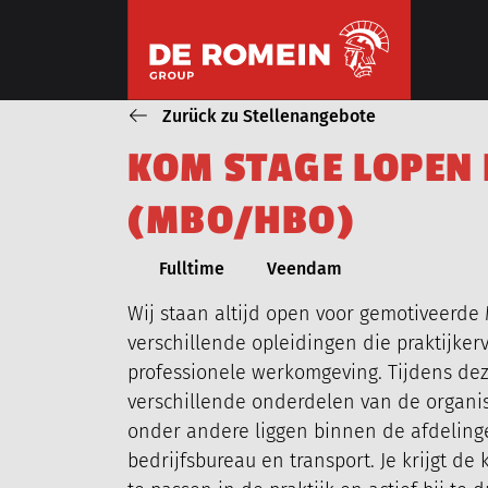
ÜBERSPRINGEN
Zurück zu Stellenangebote
K
O
M
S
T
A
G
E
L
O
P
E
N
ONZE WERKZAAMHEDEN
(
M
B
O
/
H
B
O
)
ROHRLEITUNGSBAU
Fulltime
Veendam
Wij staan altijd open voor gemotiveerd
verschillende opleidingen die praktijke
professionele werkomgeving. Tijdens de
verschillende onderdelen van de organi
onder andere liggen binnen de afdelinge
bedrijfsbureau en transport. Je krijgt de