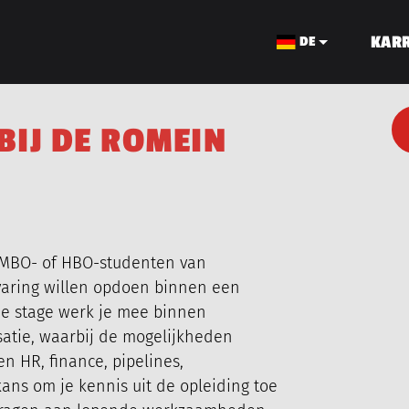
KARR
DE
B
I
J
D
E
R
O
M
E
I
N
KABELBAU
e MBO- of HBO-studenten van
rvaring willen opdoen binnen een
ze stage werk je mee binnen
satie, waarbij de mogelijkheden
n HR, finance, pipelines,
 kans om je kennis uit de opleiding toe