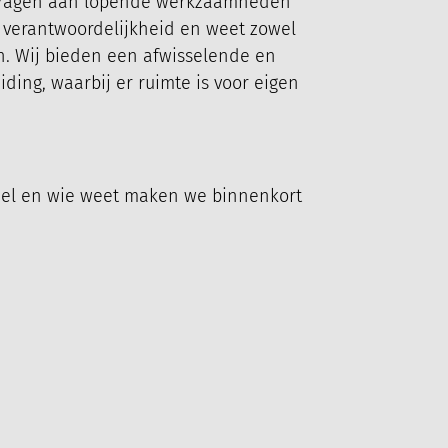
te dragen aan lopende werkzaamheden
t verantwoordelijkheid en weet zowel
n. Wij bieden een afwisselende en
ding, waarbij er ruimte is voor eigen
ASCHINENPARK
KARRIERE
AKTUELLES
snel en wie weet maken we binnenkort